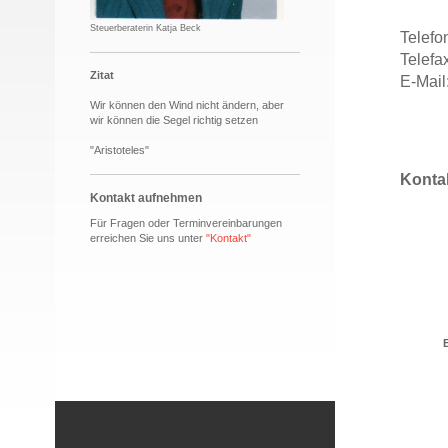
Steuerberaterin Katja Beck
Telefo
Telefa
Zitat
E-Mail
Wir können den Wind nicht ändern, aber
wir können die Segel richtig setzen
"Aristoteles"
Konta
Kontakt aufnehmen
Für Fragen oder Terminvereinbarungen
erreichen Sie uns unter
"
Kontakt
"